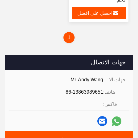
احصل على افضل
سعر
1
جهات الاتصال
جهات الاتصال:
Mr. Andy Wang
هاتف:
86-13863989651
فاكس: