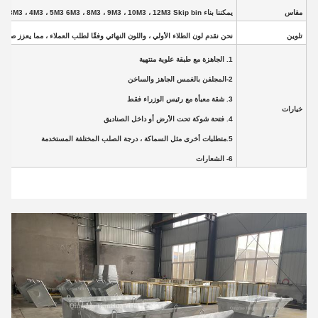
مقاس
يمكننا بناء 2M3 ، 3M3 ، 4M3 ، 5M3 6M3 ، 8M3 ، 9M3 ، 10M3 ، 12M3 Skip bin ، ويتوفر صندوق مخصص
تلوين
نحن نقدم لون الطلاء الأولي ، واللون النهائي وفقًا لطلب العملاء ، مما يعزز صو
1. الجاهزة مع طبقة علوية منتهية
2-المجلفن بالغمس الجاهز والساخن
3. شقة معبأة مع رئيس الوزراء فقط
خيارات
4. فتحة شوكة تحت الأرض أو داخل الصناديق
5.متطلبات أخرى مثل السماكة ، درجة الصلب المختلفة المستخدمة
6- الشعارات