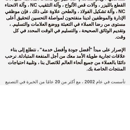
القطع بالليزر ، وآلات قص الألواح ، وآلة التثقيب NC ، وآلة الانحناء
NC ، وآلة تشكيل الفولاذ ، والطحن علاوة على ذلك ، فإن موظفي
الإدارة والموظفين لدينا منفتحون لمواصلة التحسين لتحقيق أعلى
مستوى من رضا العملاء في التعبئة ووضع العلامات والتسليم. ،
وتقديم الوثائق الصحيحة ، والتسليم في الوقت المحدد في كل
وقت.
الإصرار على مبدأ "أفضل جودة وأفضل خدمة" ، نتطلع إلى بناء
علاقات تجارية طويلة الأمد معك من أجل المنفعة المتبادلة. نرحب
دائمًا بالعملاء من جميع أنحاء العالم للاتصال بنا ، وتلبية احتياجات
المنتجات الخاصة بك.
تأسست في عام 2002 ، مع أكثر من 20 عامًا من الخبرة في التصنيع
والمبيعات
· الجودة أولا
· خدمة ممتازة بعد البيع
· يمكن تخصيصها وفقًا لمتطلباتك
Tags: