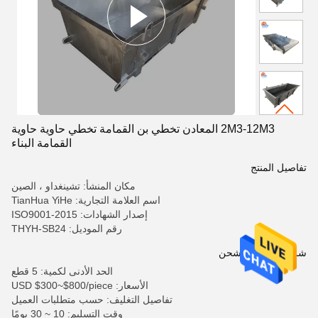
2M3-12M3 المعادن تخطي بن القمامة تخطي حاوية حاوية
القمامة البناء
تفاصيل المنتج
مكان المنشأ: تشينغداو ، الصين
اسم العلامة التجارية: TianHua YiHe
إصدار الشهادات: ISO9001-2015
رقم الموديل: THYH-SB24
شروط الدفع والشحن
الحد الأدنى لكمية: 5 قطع
الأسعار: USD $300~$800/piece
تفاصيل التغليف: حسب متطلبات العميل
وقت التسليم: 10 ~ 30 يومًا