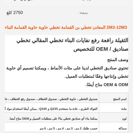
سعة:
2750 كلغ
2M3-12M3 المعادن تخطي بن القمامة تخطي حاوية حاوية القمامة البناء
الثقيلة رافعة رفع نفايات البناء تخطي المقالي تخطي
صناديق / OEM للتخصيص
وصف المنتج
تحتوي صناديق التخطي لدينا على مئات الأنماط ، ويمكننا تصميم أي حاوية
تخطي وإنتاجها وفقًا لمتطلبات العميل.
OEM & ODM متاح أيضًا.
اسم المنتج
صندوق التخطي ، حاوية التخطي ، صندوق الخطاف ، صندوق رفع الخطاف ، حاوية النف
مادة
الفولاذ الطري ، عادة ما نستخدم Q235 و Q345
، يمكن أيضًا استخدام مواد أخ
لون
يمكننا بناء أي صناديق تخطي بناءً على متطلبات العميل.و OEM متاح أيضا.
سماكة
حسب طلبك 2 مم ، 3 مم ، 4 مم ، 5 مم ، 6 مم