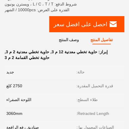
شروط الدفع: L / C ، T / T ، ويسترن يونيون
القدرة على العرض: 10000pcs / الشهر
احصل على افضل سعر
تفاصيل المنتج
وصف المنتج
إبراز:
حاوية تخطي معدنية 12 م 3
,
حاوية تخطي معدنية 2 م 3
,
حاوية تخطي القمامة 2 م 3
حالة:
جديد
قدرة التحميل المقدرة:
2750 كلغ
طلاء السطح:
اللوحة الصفراء
3060mm
Retracted Length:
الصناعات المعمول بها::
صناديق رفع الرافعة