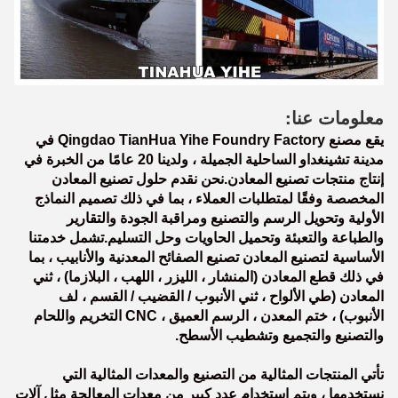
معلومات عنا:
يقع مصنع Qingdao TianHua Yihe Foundry Factory في
مدينة تشينغداو الساحلية الجميلة ، ولدينا 20 عامًا من الخبرة في
إنتاج منتجات تصنيع المعادن.نحن نقدم حلول تصنيع المعادن
المخصصة وفقًا لمتطلبات العملاء ، بما في ذلك تصميم النماذج
الأولية وتحويل الرسم والتصنيع ومراقبة الجودة والتقارير
والطباعة والتعبئة وتحميل الحاويات وحل التسليم.تشمل خدمتنا
الأساسية لتصنيع المعادن تصنيع الصفائح المعدنية والأنابيب ، بما
في ذلك قطع المعادن (المنشار ، الليزر ، اللهب ، البلازما) ، ثني
المعادن (طي الألواح ، ثني الأنبوب / القضيب / القسم ، لف
الأنبوب) ، ختم المعدن ، الرسم العميق ، CNC التخريم واللحام
والتصنيع والتجميع وتشطيب الأسطح.
تأتي المنتجات المثالية من التصنيع والمعدات المثالية التي
نستخدمها ، ويتم استخدام عدد كبير من معدات المعالجة مثل آلات