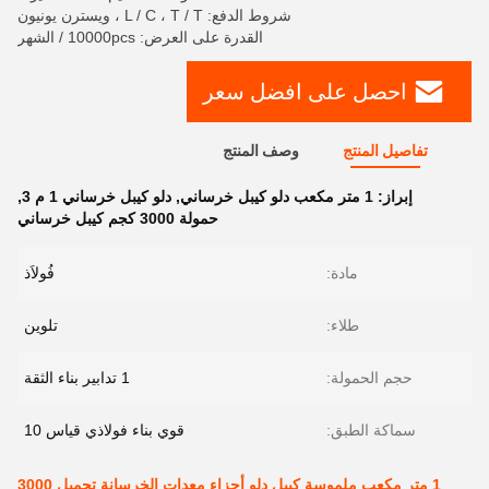
شروط الدفع: L / C ، T / T ، ويسترن يونيون
القدرة على العرض: 10000pcs / الشهر
احصل على افضل سعر
تفاصيل المنتج
وصف المنتج
إبراز:
1 متر مكعب دلو كيبل خرساني
,
دلو كيبل خرساني 1 م 3
,
حمولة 3000 كجم كيبل خرساني
مادة:
فُولاَذ
طلاء:
تلوين
حجم الحمولة:
1 تدابير بناء الثقة
سماكة الطبق:
قوي بناء فولاذي قياس 10
1 متر مكعب ملموسة كيبل دلو أجزاء معدات الخرسانة تحميل 3000