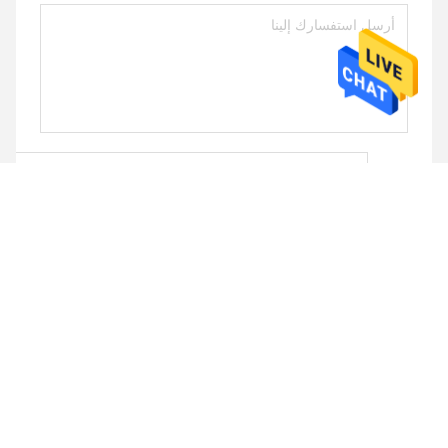
يرسل
منتجات مماثلة