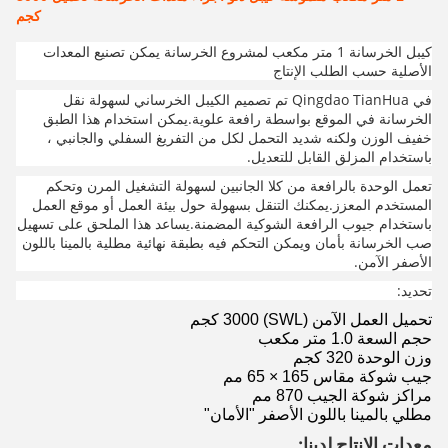
كجم
كيبل الخرسانة 1 متر مكعب لمشروع الخرسانة يمكن تصنيع المعدات
الأصلية حسب الطلب الإنتاج
في Qingdao TianHua تم تصميم الكيبل الخرساني لسهولة نقل
الخرسانة في الموقع بواسطة رافعة علوية.يمكن استخدام هذا الطبق
خفيف الوزن ولكنه شديد التحمل لكل من التفريغ السفلي والجانبي ،
باستخدام المزلق القابل للتعديل.
تعمل الوحدة بالرافعة من كلا الجانبين لسهولة التشغيل المرن وتحكم
المستخدم المعزز.يمكنك التنقل بسهولة حول بيئة العمل أو موقع العمل
باستخدام جيوب الرافعة الشوكية المضمنة.يساعد هذا الملحق على تسهيل
صب الخرسانة بأمان ويمكن التحكم فيه بطبقة نهائية مطلية بالمينا باللون
الأصفر الآمن.
تحديد:
تحميل العمل الآمن (SWL) 3000 كجم
حجم السعة 1.0 متر مكعب
وزن الوحدة 320 كجم
جيب شوكة مقاس 165 × 65 مم
مراكز شوكة الجيب 870 مم
مطلي بالمينا باللون الأصفر "الأمان"
معدات الإنتاج لدينا: