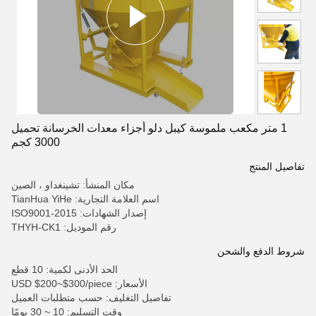
1 متر مكعب ملموسة كيبل دلو أجزاء معدات الخرسانة تحميل
3000 كجم
تفاصيل المنتج
مكان المنشأ: تشينغداو ، الصين
اسم العلامة التجارية: TianHua YiHe
إصدار الشهادات: ISO9001-2015
رقم الموديل: THYH-CK1
شروط الدفع والشحن
الحد الأدنى لكمية: 10 قطع
الأسعار: USD $200~$300/piece
تفاصيل التغليف: حسب متطلبات العميل
وقت التسليم: 10 ~ 30 يومًا