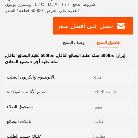
شروط الدفع: L / C ، D / A ، T / T ، ويسترن يونيون
القدرة على العرض: 50000 قطعة / الشهر
احصل على افضل سعر
تفاصيل المنتج
وصف المنتج
إبراز:
500lbs سلة عقبة البضائع الناقل
,
500lbs عقبة البضائع الناقل
,
سلة عقبة أجزاء تصنيع المعادن
مادة:
الألومنيوم والكربون الصلب
طريقة الإنتاج:
تصنيع الأنابيب الفولاذية
ينهي:
مسحوق الطلاء
طلب:
ناقلات البضائع
مقاس:
OEM حسب الطلب