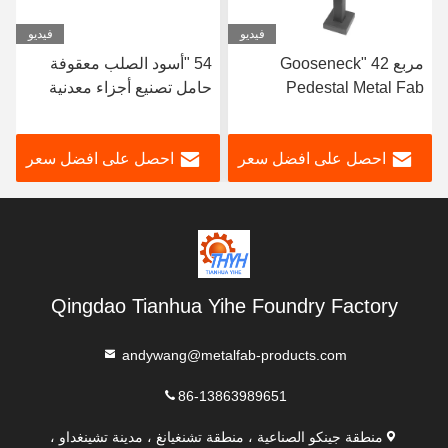
فيديو
فيديو
مربع 42 "Gooseneck
54 "أسود الصلب معقوفة
Pedestal Metal Fab
حامل تصنيع أجزاء معدنية
Products أسود مسحوق
ISO9001 الموافقة
مطلي
احصل على افضل سعر
احصل على افضل سعر
Qingdao Tianhua Yihe Foundry Factory
andywang@metalfab-products.com
86-13863989651
منطقة جينكو الصناعية ، منطقة تشنغيانغ ، مدينة تشينغداو ،