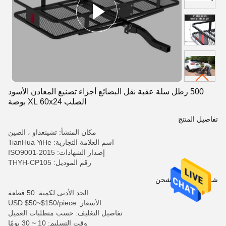
500 رطل سلة عقبة نقل البضائع أجزاء تصنيع المعادن الأسود
الصلب XL 60x24 بوصة
تفاصيل المنتج
مكان المنشأ: تشينغداو ، الصين
اسم العلامة التجارية: TianHua YiHe
إصدار الشهادات: ISO9001-2015
رقم الموديل: THYH-CP105
شروط الدفع والشحن
الحد الأدنى لكمية: 50 قطعة
الأسعار: USD $50~$150/piece
تفاصيل التغليف: حسب متطلبات العميل
وقت التسليم: 10 ~ 30 يومًا