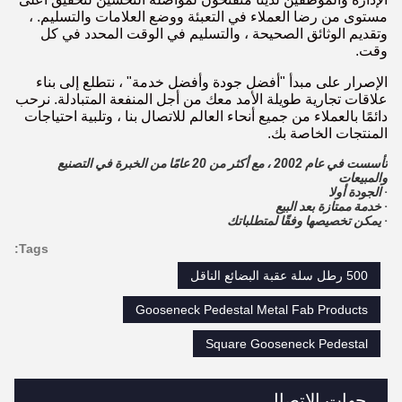
مستوى من رضا العملاء في التعبئة ووضع العلامات والتسليم. ،
وتقديم الوثائق الصحيحة ، والتسليم في الوقت المحدد في كل
وقت.
الإصرار على مبدأ "أفضل جودة وأفضل خدمة" ، نتطلع إلى بناء
علاقات تجارية طويلة الأمد معك من أجل المنفعة المتبادلة. نرحب
دائمًا بالعملاء من جميع أنحاء العالم للاتصال بنا ، وتلبية احتياجات
المنتجات الخاصة بك.
تأسست في عام 2002 ، مع أكثر من 20 عامًا من الخبرة في التصنيع
والمبيعات
· الجودة أولا
· خدمة ممتازة بعد البيع
· يمكن تخصيصها وفقًا لمتطلباتك
Tags:
500 رطل سلة عقبة البضائع الناقل
Gooseneck Pedestal Metal Fab Products
Square Gooseneck Pedestal
جهات الاتصال