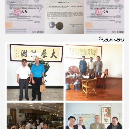
زبون يزورنا:
إرسال