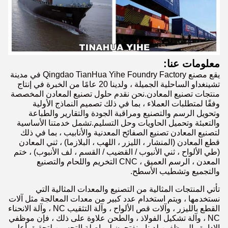
معلومات عنا:
يقع مصنع Qingdao TianHua Yihe Foundry Factory في مدينة
تشينغداو الساحلية الجميلة ، ولدينا 20 عامًا من الخبرة في إنتاج
منتجات تصنيع المعادن.نحن نقدم حلول تصنيع المعادن المخصصة
وفقًا لمتطلبات العملاء ، بما في ذلك تصميم النماذج الأولية
وتحويل الرسم والتصنيع ومراقبة الجودة والتقارير والطباعة
والتعبئة وتحميل الحاويات وحل التسليم.تشمل خدمتنا الأساسية
لتصنيع المعادن تصنيع الصفائح المعدنية والأنابيب ، بما في ذلك
قطع المعادن (المنشار ، الليزر ، اللهب ، البلازما) ، ثني المعادن
(طي الألواح ، ثني الأنبوب / القضيب / القسم ، لف الأنبوب) ، ختم
المعدن ، الرسم العميق ، CNC التخريم واللحام والتصنيع
والتجميع وتشطيب الأسطح.
تأتي المنتجات المثالية من التصنيع والمعدات المثالية التي
نستخدمها ، ويتم استخدام عدد كبير من معدات المعالجة مثل آلات
القطع بالليزر ، وآلات قص الألواح ، وآلة التثقيب NC ، وآلة الانحناء
NC ، وآلة تشكيل الفولاذ ، والطحن علاوة على ذلك ، فإن موظفي
الإدارة والموظفين لدينا منفتحون لمواصلة التحسين لتحقيق أعلى