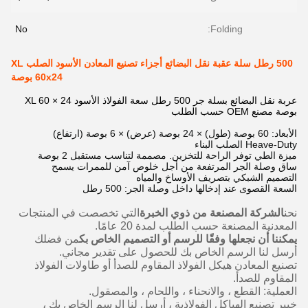
No
Folding:
500 رطل سلة عقبة نقل البضائع أجزاء تصنيع المعادن الأسود الصلب XL
60x24 بوصة
عربة نقل البضائع بسلة جر 500 رطل سعة الفولاذ الأسود XL 60 × 24
بوصة مصنع OEM حسب الطلب
الأبعاد: 60 بوصة (طول) × 24 بوصة (عرض) × 6 بوصة (ارتفاع)
Heave-Duty الصلب البناء
ميزة الطي توفر الراحة للتخزين. مصممة لتناسب مستقبل 2 بوصة
ساق وصلة الجر المرتفعة من أجل خلوص آمن للممرات يسمح
التصميم الشبكي بتصريف الأوساخ والمياه
السعة القصوى عند إدخالها داخل وصلة الجر: 500 رطل
نحن
الشركة المصنعة من ذوي الخبرة
التي تخصصت في المنتجات
المعدنية المصنعة حسب الطلب لمدة 20 عامًا.
يمكننا أن نجعلها وفقًا للرسم أو التصميم الخاص بك
من فضلك
أرسل لنا الرسم الخاص بك للحصول على تقدير مجاني.
تصنيع المعادن هيكل الفولاذ المقاوم للصدأ أو طاولات الفولاذ
المقاوم للصدأ.
العملية: القطع ، والانحناء ، واللحام ، والمصقول.
خبير تصنيع الهياكل الفولاذية ، أرسل لنا الرسم الخاص بك ،