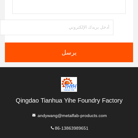
يرسل
Qingdao Tianhua Yihe Foundry Factory
andywang@metalfab-products.com
86-13863989651