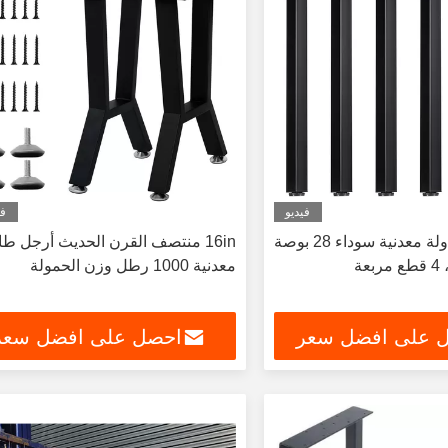
فيديو
في
طقم أرجل طاولة معدنية سوداء 28 بوصة
16in منتصف القرن الحديث أرجل طا
عة
معدنية 1000 رطل وزن الحمولة
 على افضل سعر
احصل على افضل سعر