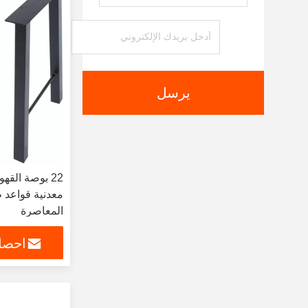
يرسل
22 بوصة القه
معدنية قواعد ط
المعاصرة
احصل