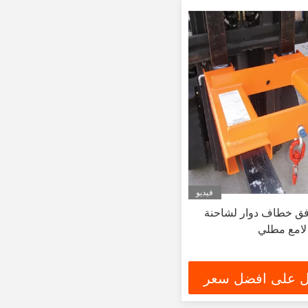
فيديو
ى 4T مرفق خطاف دوار لشاحنة
لامع مطلي
 على افضل سعر