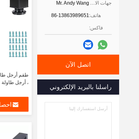
جهات الاتصال:
Mr. Andy Wang
هاتف:
86-13863989651
فاكس:
اتصل الآن
، أرجل طاولة ، 4 قطع مرب
راسلنا بالبريد الإلكتروني
احصل