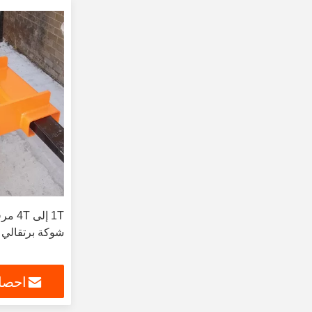
1T إل
شوكة برتقالي 
احصل