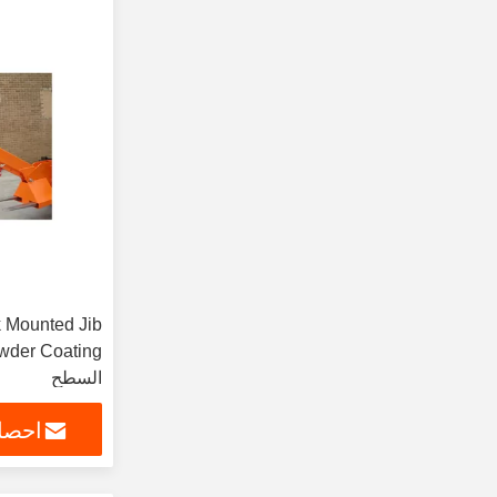
owder Coating
السطح
احصل