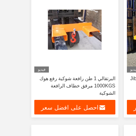
ديو
فيديو
Jib Forkli
البرتقالي 1 طن رافعة شوكية رفع هوك
1000KGS مرفق خطاف الرافعة
الشوكية
احصل على افضل سعر