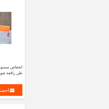
طن رافعة شوك
احصل