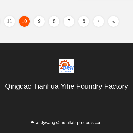
11
10
9
8
7
6
Qingdao Tianhua Yihe Foundry Factory
andywang@metalfab-products.com