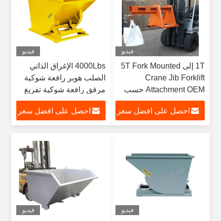
فيديو
فيديو
1T إلى 5T Fork Mounted
4000Lbs الإغراق الذاتي
Crane Jib Forklift
الصلب هوبر رافعة شوكية
Attachment OEM حسب
مرفق رافعة شوكية تفريغ
الطلب
عربة
احصل على افضل سعر
احصل على افضل سعر
فيديو
فيديو