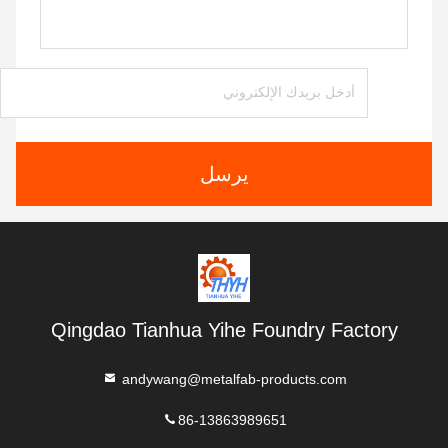
يرسل
Qingdao Tianhua Yihe Foundry Factory
andywang@metalfab-products.com
86-13863989651