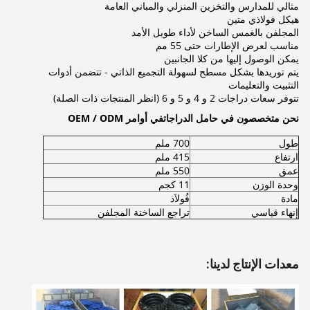
مثالي للمدارس والتخزين المنزلي والمباني العامة
هيكل فولاذي متين
المجلفن بالغمس الساخن لأداء طويل الأمد
مناسب لعرض الإطارات حتى 55 مم
يمكن الوصول إليها من كلا الجانبين
يتم توريدها بشكل مسطح لسهولة التجميع الذاتي - تتضمن أدوات
التثبيت والتعليمات
تتوفر سعات دراجات 2 و 4 و 5 و 6 (انظر المنتجات ذات الصلة)
نحن متخصصون في حامل الدراجات
في أوامر OEM / ODM
طول
700 ملم
ارتفاع
415 ملم
عمق
550 ملم
وحدة الوزن
11 كجم
مادة
فُولاَذ
إنهاء قياسي
تراجع الساخنة المجلفن
معدات الإنتاج لدينا: