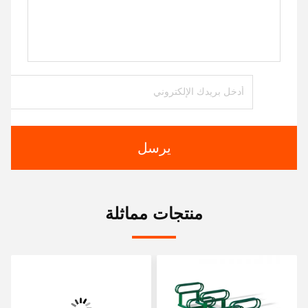
يرسل
منتجات مماثلة