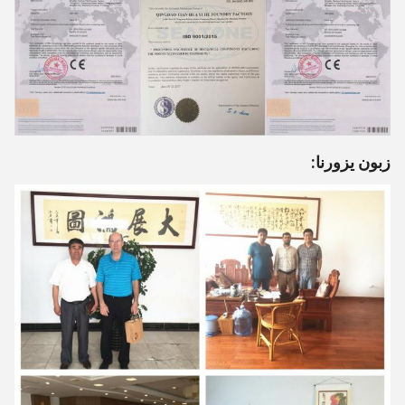
زبون يزورنا: