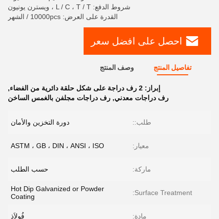
شروط الدفع: L / C ، T / T ، ويسترن يونيون
القدرة على العرض: 10000pcs / الشهر
احصل على افضل سعر
تفاصيل المنتج
وصف المنتج
إبراز:
2 رف دراجة على شكل حلقة دائرية من الفضاء
,
رف دراجات معدني
,
رف دراجات مجلفن بالغمس الساخن
طلب::
دورة التخزين والأمان
معيار:
ASTM ، GB ، DIN ، ANSI ، ISO
ماركة:
حسب الطلب
Hot Dip Galvanized or Powder
Surface Treatment:
Coating
مادة:
فُولاَذ