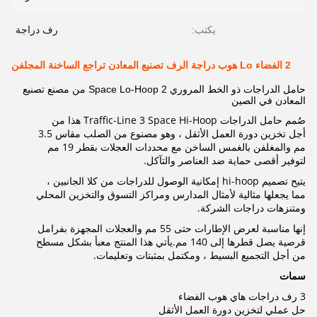
يكتب:
رف دراجة
2 الفضاء Lo هوب دراجة الرف تصنيع المعادن تراجع الساخنة المجلفن
حامل الدراجات ذو الخط المروري 2 Space Lo-Hoop من مصنع تصنيع
المعادن في الصين
صُمم حامل الدراجات Traffic-Line 3 Space Hi-Hoop هذا من
أجل تخزين دورة العمل الأثقل ، وهو مصنوع من الصلب مقاس 3.5
مم والمغلفن بالغمس الساخن مع محددات العجلات بقطر 19 مم
لتوفير أقصى حماية ضد العناصر والتآكل.
يتيح تصميم hi-hoop إمكانية الوصول للدراجات من كلا الجانبين ،
مما يجعلها مثالية لأمثال المدارس ومراكز التسوق والتخزين المحلي
ومتنزهات دراجات الشركة.
إنها مناسبة لعرض الإطارات حتى 55 مم والعجلات المجهزة بفرامل
قرصية يصل قطرها إلى 140 مم.يأتي هذا المنتج معبأ بشكل مسطح
من أجل التجميع البسيط ، ومكتمل بمثبتات وتعليمات.
سمات
3 رف دراجات هاي هوب الفضاء
حل عملي لتخزين دورة العمل الأثقل