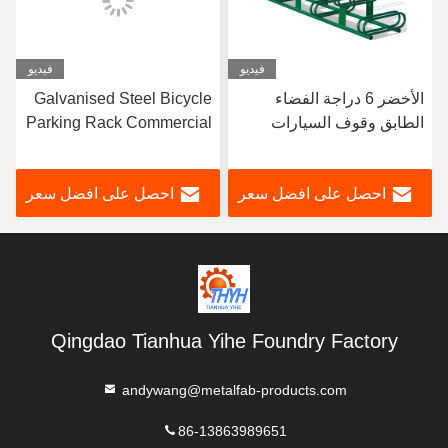
فيديو
فيديو
الأخضر 6 دراجة الفضاء
Galvanised Steel Bicycle
الطابق وقوف السيارات
Parking Rack Commercial
الرف تصنيع الأجهزة حسب
Bike Racks Fabrication
الطلب
احصل على افضل سعر
احصل على افضل سعر
Qingdao Tianhua Yihe Foundry Factory
andywang@metalfab-products.com
86-13863989651