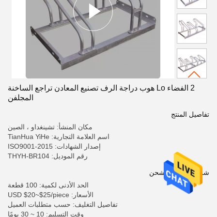
2 الفضاء Lo هوب دراجة الرف تصنيع المعادن تراجع الساخنة
المجلفن
تفاصيل المنتج
مكان المنشأ: تشينغداو ، الصين
اسم العلامة التجارية: TianHua YiHe
إصدار الشهادات: ISO9001-2015
رقم الموديل: THYH-BR104
شروط الدفع والشحن
الحد الأدنى لكمية: 100 قطعة
الأسعار: USD $20~$25/piece
تفاصيل التغليف: حسب متطلبات العميل
وقت التسليم: 10 ~ 30 يومًا