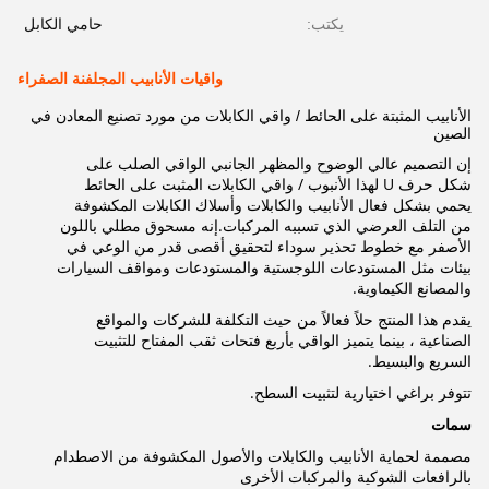
يكتب:
حامي الكابل
واقيات الأنابيب المجلفنة الصفراء
الأنابيب المثبتة على الحائط / واقي الكابلات من مورد تصنيع المعادن في
الصين
إن التصميم عالي الوضوح والمظهر الجانبي الواقي الصلب على
شكل حرف U لهذا الأنبوب / واقي الكابلات المثبت على الحائط
يحمي بشكل فعال الأنابيب والكابلات وأسلاك الكابلات المكشوفة
من التلف العرضي الذي تسببه المركبات.إنه مسحوق مطلي باللون
الأصفر مع خطوط تحذير سوداء لتحقيق أقصى قدر من الوعي في
بيئات مثل المستودعات اللوجستية والمستودعات ومواقف السيارات
والمصانع الكيماوية.
يقدم هذا المنتج حلاً فعالاً من حيث التكلفة للشركات والمواقع
الصناعية ، بينما يتميز الواقي بأربع فتحات ثقب المفتاح للتثبيت
السريع والبسيط.
تتوفر براغي اختيارية لتثبيت السطح.
سمات
مصممة لحماية الأنابيب والكابلات والأصول المكشوفة من الاصطدام
بالرافعات الشوكية والمركبات الأخرى