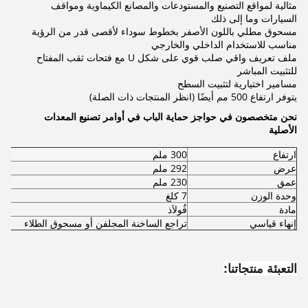
مثالية لمواقع التصنيع والمستودعات والمصانع الكيماوية ومواقف
السيارات وما إلى ذلك
مسحوق مطلي باللون الأصفر بخطوط سوداء لأقصى قدر من الرؤية
مناسب للاستخدام الداخلي والخارجي
ملف تعريف واقي صلب قوي على شكل U مع فتحات ثقب المفتاح
للتثبيت المباشر
مسامير اختيارية لتثبيت السطح
يتوفر ارتفاع 500 مم أيضًا (انظر المنتجات ذات الصلة)
نحن متخصصون في حواجز حماية الباب في أوامر تصنيع المعدات
الأصلية
ارتفاع
300 ملم
عرض
292 ملم
عمق
230 ملم
وحدة الوزن
7 كلغ
مادة
فُولاَذ
إنهاء قياسي
تراجع الساخنة المجلفن أو مسحوق الطلاء
التعبئة منتجاتنا: