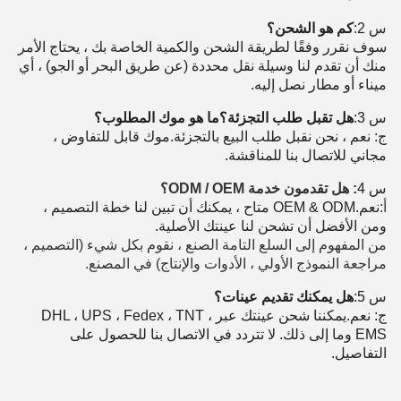
س 2:
كم هو الشحن؟
سوف نقرر وفقًا لطريقة الشحن والكمية الخاصة بك ، يحتاج الأمر
منك أن تقدم لنا وسيلة نقل محددة (عن طريق البحر أو الجو) ، أي
ميناء أو مطار نصل إليه.
س 3:
هل تقبل طلب التجزئة؟ما هو موك المطلوب؟
ج: نعم ، نحن نقبل طلب البيع بالتجزئة.موك قابل للتفاوض ،
مجاني للاتصال بنا للمناقشة.
س 4
: هل تقدمون خدمة ODM / OEM؟
أ:
نعم.OEM & ODM متاح ، يمكنك أن تبين لنا خطة التصميم ،
ومن الأفضل أن تشحن لنا عينتك الأصلية.
من المفهوم إلى السلع التامة الصنع ، نقوم بكل شيء (التصميم ،
مراجعة النموذج الأولي ، الأدوات والإنتاج) في المصنع.
س 5:
هل يمكنك تقديم عينات؟
ج: نعم.يمكننا شحن عينتك عبر DHL ، UPS ، Fedex ، TNT ،
EMS وما إلى ذلك. لا تتردد في الاتصال بنا للحصول على
التفاصيل.