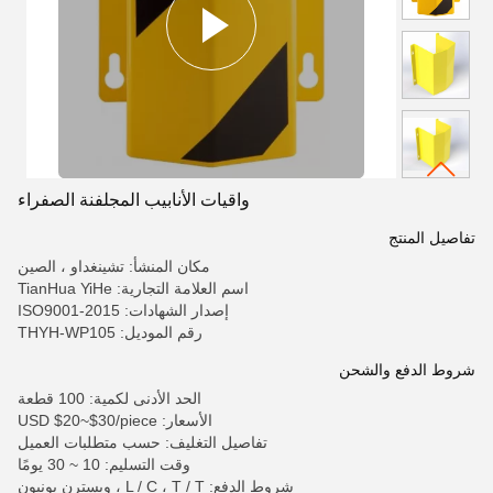
واقيات الأنابيب المجلفنة الصفراء
تفاصيل المنتج
مكان المنشأ: تشينغداو ، الصين
اسم العلامة التجارية: TianHua YiHe
إصدار الشهادات: ISO9001-2015
رقم الموديل: THYH-WP105
شروط الدفع والشحن
الحد الأدنى لكمية: 100 قطعة
الأسعار: USD $20~$30/piece
تفاصيل التغليف: حسب متطلبات العميل
وقت التسليم: 10 ~ 30 يومًا
شروط الدفع: L / C ، T / T ، ويسترن يونيون