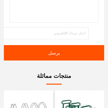
يرسل
منتجات مماثلة