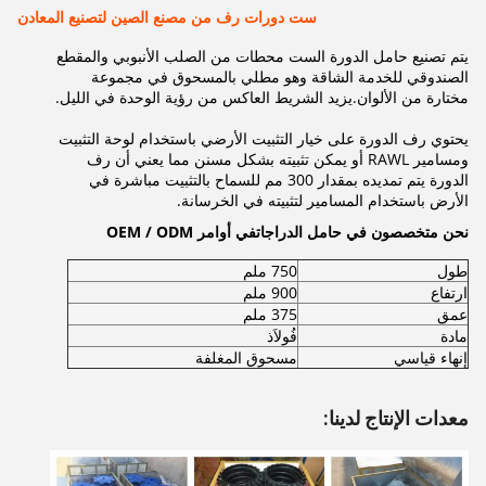
ست دورات رف من مصنع الصين لتصنيع المعادن
يتم تصنيع حامل الدورة الست محطات من الصلب الأنبوبي والمقطع
الصندوقي للخدمة الشاقة وهو مطلي بالمسحوق في مجموعة
مختارة من الألوان.يزيد الشريط العاكس من رؤية الوحدة في الليل.
يحتوي رف الدورة على خيار التثبيت الأرضي باستخدام لوحة التثبيت
ومسامير RAWL أو يمكن تثبيته بشكل مسنن مما يعني أن رف
الدورة يتم تمديده بمقدار 300 مم للسماح بالتثبيت مباشرة في
الأرض باستخدام المسامير لتثبيته في الخرسانة.
نحن متخصصون في حامل الدراجات
في أوامر OEM / ODM
طول
750 ملم
ارتفاع
900 ملم
عمق
375 ملم
مادة
فُولاَذ
إنهاء قياسي
مسحوق المغلفة
معدات الإنتاج لدينا: