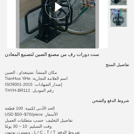
ست دورات رف من مصنع الصين لتصنيع المعادن
تفاصيل المنتج
مكان المنشأ: تشينغداو ، الصين
اسم العلامة التجارية: TianHua YiHe
إصدار الشهادات: ISO9001-2015
رقم الموديل: THYH-BR112
شروط الدفع والشحن
الحد الأدنى لكمية: 100 قطعة
الأسعار: USD $50~$70/piece
تفاصيل التغليف: حسب متطلبات العميل
وقت التسليم: 10 ~ 30 يومًا
شروط الدفع: L / C ، T / T ، ويسترن يونيون