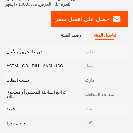
القدرة على العرض: 10000pcs / الشهر
احصل على افضل سعر
تفاصيل المنتج
وصف المنتج
طلب::
دورة التخزين والأمان
معيار:
ASTM ، GB ، DIN ، ANSI ، ISO
ماركة:
حسب الطلب
تراجع الساخنة المجلفن أو مسحوق
المعالجة السطحية:
الطلاء
مادة:
فُولاَذ
يكتب:
حامل دورة