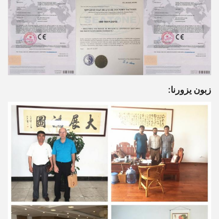
زبون يزورنا: