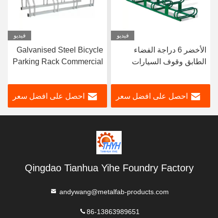
فيديو
فيديو
الأخضر 6 دراجة الفضاء
Galvanised Steel Bicycle
الطابق وقوف السيارات
Parking Rack Commercial
الرف تصنيع الأجهزة حسب
Bike Racks Fabrication
الطلب
احصل على افضل سعر
احصل على افضل سعر
Qingdao Tianhua Yihe Foundry Factory
andywang@metalfab-products.com
86-13863989651