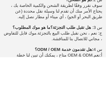
سوف نقرر وفقًا لطريقة الشحن والكمية الخاصة بك ،
يحتاج الأمر منك أن تقدم لنا وسيلة نقل محددة (عن
طريق البحر أو الجو) ، أي ميناء أو مطار نصل إليه.
س 3:
هل تقبل طلب التجزئة؟ما هو موك المطلوب؟
ج: نعم ، نحن نقبل طلب البيع بالتجزئة.موك قابل للتفاوض
، مجاني للاتصال بنا للمناقشة.
س 4
:
هل تقدمون خدمة ODM / OEM؟
أ:
نعم.OEM & ODM متاح ، يمكنك أن تبين لنا خطة
التصميم ، ومن الأفضل أن تشحن لنا عينتك الأصلية.
من المفهوم إلى السلع التامة الصنع ، نقوم بكل شيء
(التصميم ، مراجعة النموذج الأولي ، الأدوات والإنتاج) في
المصنع.
س 5:
هل يمكنك تقديم عينات؟
ج: نعم.يمكننا شحن عينتك عبر DHL ، UPS ، Fedex ،
TNT ، EMS وما إلى ذلك. لا تتردد في الاتصال بنا
للحصول على التفاصيل