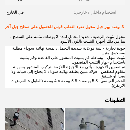
استخدام داخلي / خارجي:
في الخارج
3 بوصة بيير جبل محول ضوء القطب قوس للحصول على سطح جبل آخر
محول تثبيت الرصيف شديد التحمل لمدة 3 بوصات مثبتة على السطح ،
بما في ذلك أجهزة التثبيت باللون الأسود
جودة تجارية - بنية فولاذية شديدة التحمل ، لمسة نهائية سوداء مطلية
بمسحوق متين.
تثبيت سهل - ببساطة قم بتثبيت المنشور على القاعدة وقم بتثبيته
باستخدام جهاز التثبيت المتضمن.
تم تضمين الأجهزة - يأتي مع الأجهزة اللازمة لتركيب المنشور بسهولة.
مقاوم للطقس - فولاذ متين بطبقة نهائية سوداء لا يحتاج إلى صيانة ولا
يصدأ أو يتشقق.
الحجم القياسي -5.5 بوصة × 5.5 بوصة × 4 بوصة (الطول × العرض ×
الارتفاع).
التطبيقات